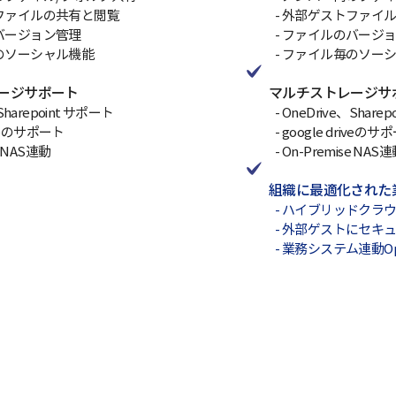
ファイルの共有と閲覧
- 外部ゲストファイ
バージョン管理
- ファイルのバージ
のソーシャル機能
- ファイル毎のソー
ージサポート
マルチストレージサ
Sharepoint サポート
- OneDrive、Share
riveのサポート
- google driveのサ
e NAS連動
- On-Premise NAS
組織に最適化された
- ハイブリッドクラ
- 外部ゲストにセキ
- 業務システム連動Ope