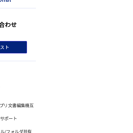
合わせ
スト
化
eb/アプリ文書編集機互
アのサポート
イル/フォルダ共有