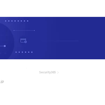
！
Security365
.jp