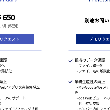
¥ 650
別途お問い
/月 (税別)
リクエスト
デモリクエ
保護
組織のデータ保護
号化
- ファイル暗号化
の難読化
- ファイル名の難読
向上
業務生産性の向上
le Web/アプリ文書編集機互
- MS/Google W
換
bビューアのサポート
- odt Webビュー
援
- 共同編集支援
のファイル/フォルダ共有
- メンバー内のファ