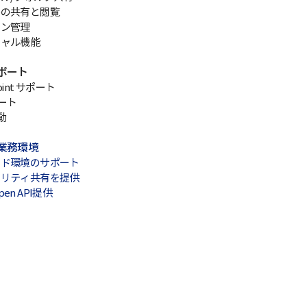
ルの共有と閲覧
ョン管理
シャル機能
ポート
point サポート
ポート
連動
業務環境
ウド環境のサポート
ュリティ共有を提供
n API提供