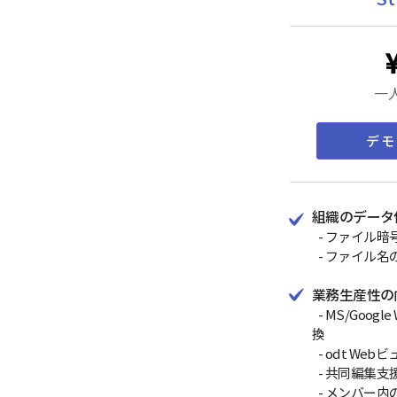
一人
デモ
組織のデータ
- ファイル暗
- ファイル名
業務生産性の
- MS/Goog
換
- odt We
- 共同編集支
- メンバー内